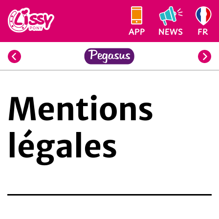
Aller
au
Lissy
contenu
APP
NEWS
FR
PONY
Mentions
légales