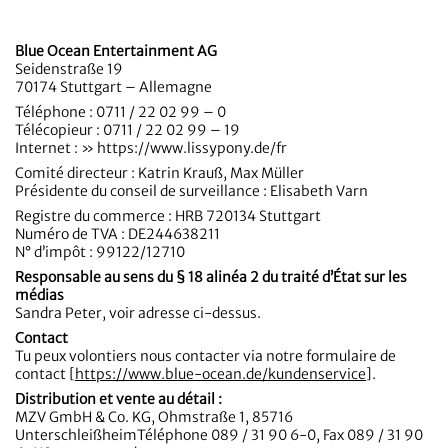
Blue Ocean Entertainment AG
Seidenstraße 19
70174 Stuttgart – Allemagne
Téléphone : 0711 / 22 02 99 – 0
Télécopieur : 0711 / 22 02 99 – 19
Internet : » https://www.lissypony.de/fr
Comité directeur : Katrin Krauß, Max Müller
Présidente du conseil de surveillance : Elisabeth Varn
Registre du commerce : HRB 720134 Stuttgart
Numéro de TVA : DE244638211
N° d’impôt : 99122/12710
Responsable au sens du § 18 alinéa 2 du traité d’État sur les
médias
Sandra Peter, voir adresse ci-dessus.
Contact
Tu peux volontiers nous contacter via notre formulaire de
contact [
https://www.blue-ocean.de/kundenservice
].
Distribution et vente au détail :
MZV GmbH & Co. KG, Ohmstraße 1, 85716
UnterschleißheimTéléphone 089 / 31 90 6-0, Fax 089 / 31 90