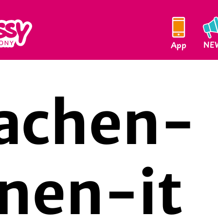
NE
App
achen-
nen-it