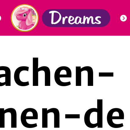
achen-
onen-de